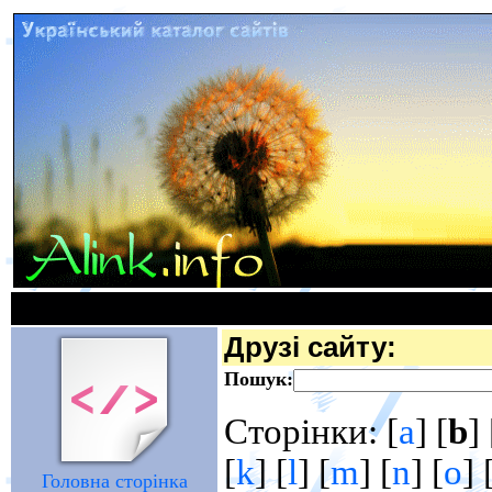
Друзі сайту:
Пошук:
Сторінки: [
a
] [
b
] 
[
k
] [
l
] [
m
] [
n
] [
o
] 
Головна сторінка