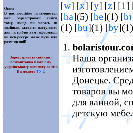
[
w
] [
x
] [
y
] [
z
] [
1
] 
Опис:
В нас постійно появляються
[
ba
](5) [
be
](1) [
bi
нові зареєстровані сайти,
тому, якщо ви чогось не
(1) [
bu
](1) [
by
](1
знайшли, заходіть наступного
дня, потрібна вам інформація
чи веб-ресурс може бути вже
розміщений!
bolaristour.c
Наша организ
Зареєструвати свій сайт
безкоштовно в нашому
изготовление
українському каталогу сайтів
Ви можете
ТУТ
.
Донецке. Сред
товаров вы мо
для ванной, с
детскую мебел